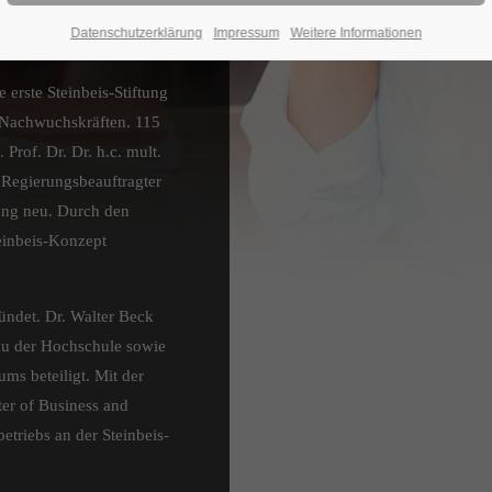
mpfer praxisnaher
Datenschutzerklärung
Impressum
Weitere Informationen
 erste Steinbeis-Stiftung
 Nachwuchskräften. 115
Prof. Dr. Dr. h.c. mult.
 Regierungsbeauftragter
ftung neu. Durch den
teinbeis-Konzept
ündet. Dr. Walter Beck
u der Hochschule sowie
ms beteiligt. Mit der
er of Business and
etriebs an der Steinbeis-