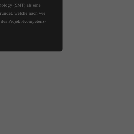
ology (SMT) als eine
gründet, welche nach wie
e des Projekt-Kompetenz-