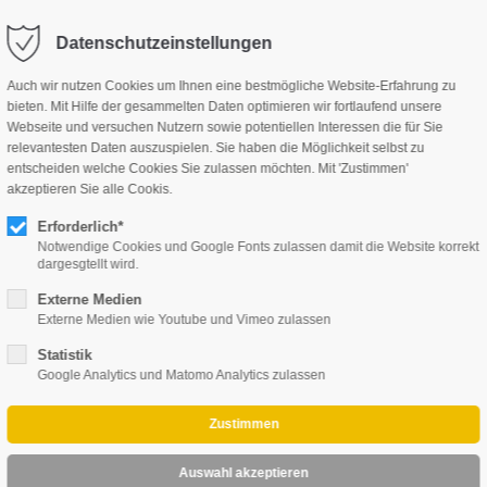
Master
Hochschulzertifikate
Hochschule
Datenschutzeinstellungen
Auch wir nutzen Cookies um Ihnen eine bestmögliche Website-Erfahrung zu
bieten. Mit Hilfe der gesammelten Daten optimieren wir fortlaufend unsere
Webseite und versuchen Nutzern sowie potentiellen Interessen die für Sie
relevantesten Daten auszuspielen. Sie haben die Möglichkeit selbst zu
entscheiden welche Cookies Sie zulassen möchten. Mit 'Zustimmen'
akzeptieren Sie alle Cookis.
Erforderlich*
Notwendige Cookies und Google Fonts zulassen damit die Website korrekt
dargesgtellt wird.
gespräch
Externe Medien
Externe Medien wie Youtube und Vimeo zulassen
Statistik
Google Analytics und Matomo Analytics zulassen
en für effzienten
 Theorie und Praxis. Für
e als Gründer zahlreicher
ür die duale Ausbildung.