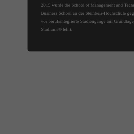
2015 wurde die School of Management and Techn
Business School an der Steinbeis-Hochschule ge
vor berufsintegrierte Studiengänge auf Grundlag
Studiums® lehrt.