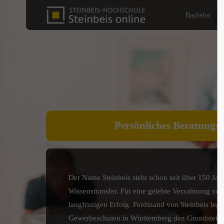
Bachelor
Persönliches Beratungs
Der Name Steinbeis steht schon seit über 150 Jahr
Wissenstransfer. Für eine gelebte Verzahnung von
langfristigen Erfolg. Ferdinand von Steinbeis legt
Gewerbeschulen in Württemberg den Grundstein f