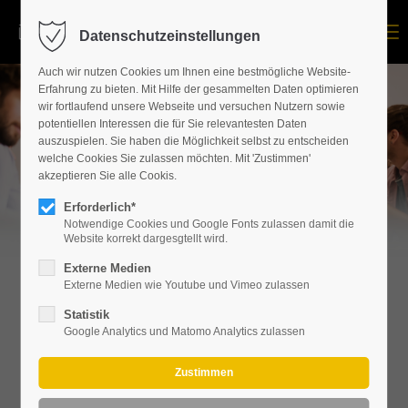
Menu
Datenschutzeinstellungen
Auch wir nutzen Cookies um Ihnen eine bestmögliche Website-
Erfahrung zu bieten. Mit Hilfe der gesammelten Daten optimieren
wir fortlaufend unsere Webseite und versuchen Nutzern sowie
potentiellen Interessen die für Sie relevantesten Daten
auszuspielen. Sie haben die Möglichkeit selbst zu entscheiden
welche Cookies Sie zulassen möchten. Mit 'Zustimmen'
akzeptieren Sie alle Cookis.
Erforderlich*
Notwendige Cookies und Google Fonts zulassen damit die
Website korrekt dargesgtellt wird.
(M.Sc.)
Externe Medien
Externe Medien wie Youtube und Vimeo zulassen
Business Management
Statistik
Google Analytics und Matomo Analytics zulassen
Strategic Innovation
Management
Während in den Grundlagenmodulen